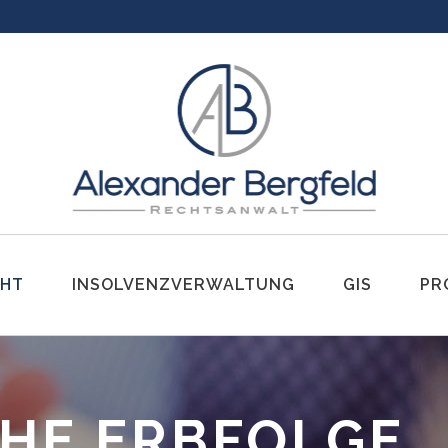
CHT
INSOLVENZVERWALTUNG
GIS
PR
t
Erbe
CHE ERBFOLGE
g
Gesetzliche Erbfolge