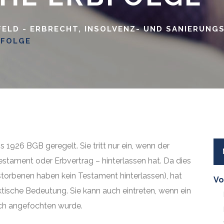
ollmacht
Erbschein
ELD - ERBRECHT, INSOLVENZ- UND SANIERUNG
verfügung
Erbengemeinschaft
BFOLGE
ngsverfügung
Ausschlagung
Pflichtteil
Testamentsanfechtung
Steuern
s 1926 BGB geregelt. Sie tritt nur ein, wenn der
estament oder Erbvertrag – hinterlassen hat. Da dies
erstorbenen haben kein Testament hinterlassen), hat
Vo
ktische Bedeutung. Sie kann auch eintreten, wenn ein
eich angefochten wurde.