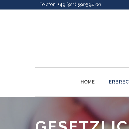
Telefon: +49 (911) 590594 00
E-Mail: info@ra-bergfeld.de
HOME
ERBRE
Testamen
GESETZLI
Erbvertra