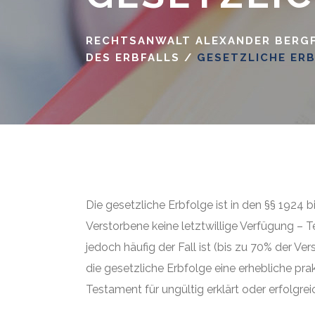
Vorsorgev
RECHTSANWALT ALEXANDER BERGF
Patienten
DES ERBFALLS
/
GESETZLICHE ER
Bestattu
Die gesetzliche Erbfolge ist in den §§ 1924 bi
Verstorbene keine letztwillige Verfügung – T
jedoch häufig der Fall ist (bis zu 70% der V
die gesetzliche Erbfolge eine erhebliche pra
Testament für ungültig erklärt oder erfolgr