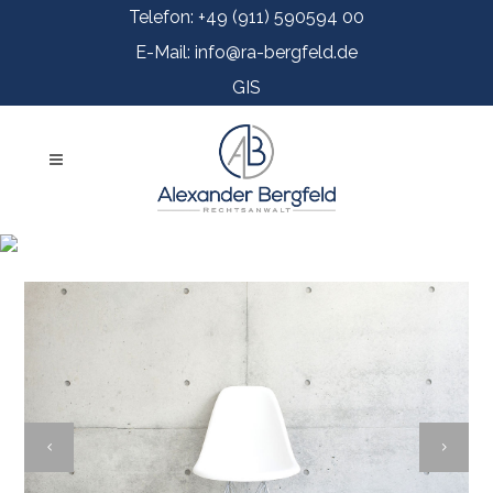
Telefon: +49 (911) 590594 00
E-Mail: info@ra-bergfeld.de
GIS
FAST VECTOR MOBILE